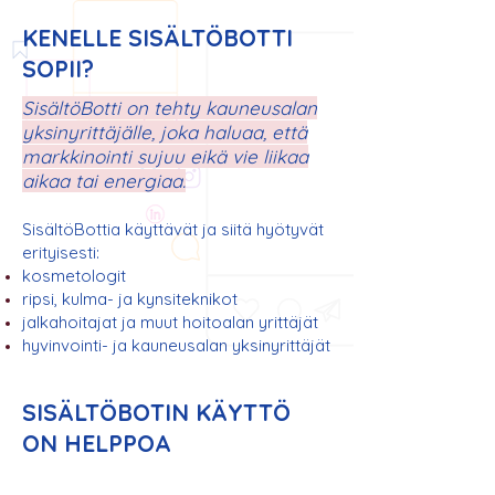
KENELLE SISÄLTÖBOTTI
SOPII?
SisältöBotti on tehty kauneusalan
yksinyrittäjälle, joka haluaa, että
markkinointi sujuu eikä vie liikaa
aikaa tai energiaa.
SisältöBottia käyttävät ja siitä hyötyvät
erityisesti:
kosmetologit
ripsi, kulma- ja
kynsiteknikot
jalkahoitajat ja muut hoitoalan yrittäjät
hyvinvointi- ja kauneusalan yksinyrittäjät
SISÄLTÖBOTIN KÄYTTÖ
ON HELPPOA