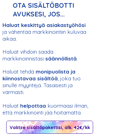
OTA SISÄLTÖBOTTI
AVUKSESI, JOS...
Haluat keskittyä asiakastyöhösi
ja vähentää markkinointiin kuluvaa
aikaa
.
Haluat vihdoin saada
markkinoinnistasi
säännöllistä
.
Haluat tehdä
monipuolista ja
kiinnostavaa sisältöä
, joka tuo
sinulle myyntejä. Tasaisesti ja
varmasti.
Haluat
helpottaa
kuormaasi ilman,
että markkinointi jää hoitamatta.
Valitse sisältöpakettisi, alk. 42€/kk