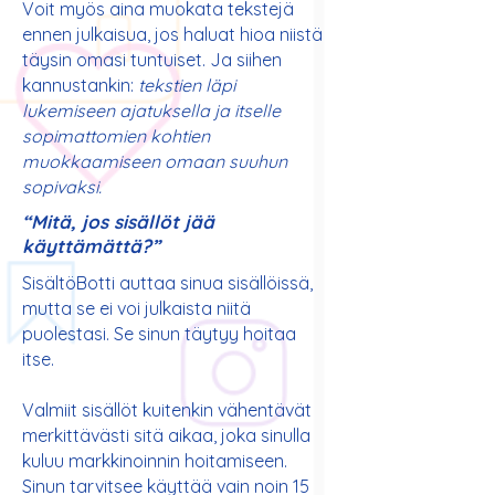
Voit myös aina muokata tekstejä
ennen julkaisua, jos haluat hioa niistä
täysin omasi tuntuiset. Ja siihen
kannustankin:
tekstien läpi
lukemiseen ajatuksella ja itselle
sopimattomien kohtien
muokkaamiseen omaan suuhun
sopivaksi.
“Mitä, jos sisällöt jää
käyttämättä?”
SisältöBotti auttaa sinua sisällöissä,
mutta se ei voi julkaista niitä
puolestasi. Se sinun täytyy hoitaa
itse.
Valmiit sisällöt kuitenkin vähentävät
merkittävästi sitä aikaa, joka sinulla
kuluu markkinoinnin hoitamiseen.
Sinun tarvitsee käyttää vain noin 15