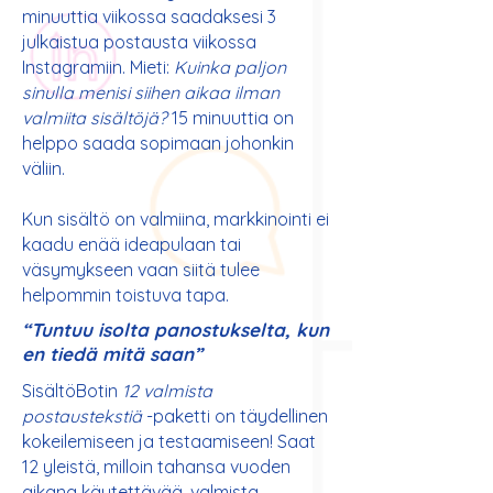
minuuttia viikossa saadaksesi 3
julkaistua postausta viikossa
Instagramiin. Mieti:
Kuinka paljon
sinulla menisi siihen aikaa ilman
valmiita sisältöjä?
15 minuuttia on
helppo saada sopimaan johonkin
väliin.
Kun sisältö on valmiina, markkinointi ei
kaadu enää ideapulaan tai
väsymykseen vaan siitä tulee
helpommin toistuva tapa.
“Tuntuu isolta panostukselta, kun
en tiedä mitä saan”
SisältöBotin
12 valmista
postaustekstiä
-paketti on täydellinen
kokeilemiseen ja testaamiseen! Saat
12 yleistä, milloin tahansa vuoden
aikana käytettävää, valmista