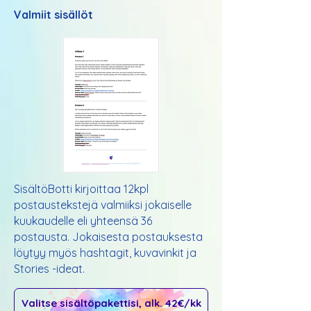
Valmiit sisällöt
SisältöBotti kirjoittaa 12kpl
postaustekstejä valmiiksi jokaiselle
kuukaudelle eli yhteensä 36
postausta. Jokaisesta postauksesta
löytyy myös hashtagit, kuvavinkit ja
Stories -ideat.
Valitse sisältöpakettisi, alk. 42€/kk