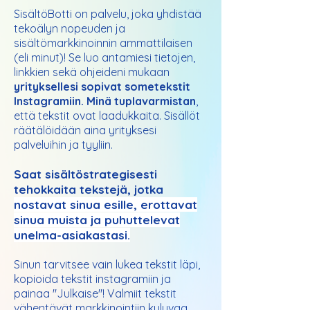
SisältöBotti on palvelu, joka yhdistää
tekoälyn nopeuden ja
sisältömarkkinoinnin ammattilaisen
(eli minut)! Se luo antamiesi tietojen,
linkkien sekä ohjeideni mukaan
yrityksellesi sopivat sometekstit
Instagramiin. Minä tuplavarmistan
,
että tekstit ovat laadukkaita. Sisällöt
räätälöidään aina yrityksesi
palveluihin ja tyyliin.
Saat sisältöstrategisesti
tehokkaita tekstejä, jotka
nostavat sinua esille, erottavat
sinua muista ja puhuttelevat
unelma-asiakastasi.
Sinun tarvitsee vain lukea tekstit läpi,
kopioida tekstit instagramiin ja
painaa "Julkaise"! Valmiit tekstit
vähentävät markkinointiin kuluvaa