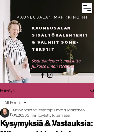
KAUNEUSALAN MARKKINOINTI
KAUNEUSALAN
SISÄLTÖKALENTERIT
& VALMIIT SOME-
TEKSTIT
Sisältökalenterit maksutta.
Julkaise ilman stressiä.
Päivitys
All Posts
Markkinointivalmentaja Emma Laaksonen
All Posts
7.5.2020
2 min käytetty lukemiseen
Kysymyksiä & Vastauksia:
Kysymyksiä&Vastauksia