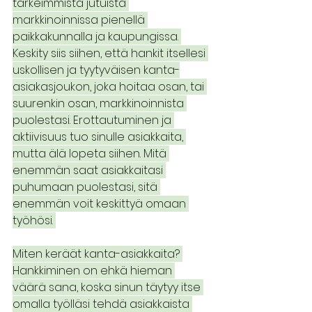
tärkeimmistä jutuista 
markkinoinnissa pienellä 
paikkakunnalla ja kaupungissa. 
Keskity siis siihen, että hankit itsellesi 
uskollisen ja tyytyväisen kanta-
asiakasjoukon, joka hoitaa osan, tai 
suurenkin osan, markkinoinnista 
puolestasi. Erottautuminen ja 
aktiivisuus tuo sinulle asiakkaita, 
mutta älä lopeta siihen. Mitä 
enemmän saat asiakkaitasi 
puhumaan puolestasi, sitä 
enemmän voit keskittyä omaan 
työhösi. 
Miten keräät kanta-asiakkaita? 
Hankkiminen on ehkä hieman 
väärä sana, koska sinun täytyy itse 
omalla työlläsi tehdä asiakkaista 