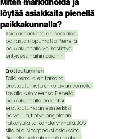
Miten markkinoida ja
Asiakashankinta
löytää asiakkaita pienellä
paikkakunnalla?
Asiakashankinta on hankalaa 
paikasta riippumatta. Pienellä 
paikkakunnalla voi keskittyä 
erityisesti näihin asioihin. 
Erottautuminen
Tällä kerralla en tarkoita 
erottautumista ehkä aivan samalla 
tavalla kuin yleensä. Pienellä 
paikkakunnalla en lähtisi 
erottautumaan esimerkiksi 
palvelulla, tietyn ongelman 
ratkaisulla tai kohderyhmällä, JOS 
sille ei olisi tarpeeksi asiakkaita. 
Pienellä paikkakunnalla on ihan 