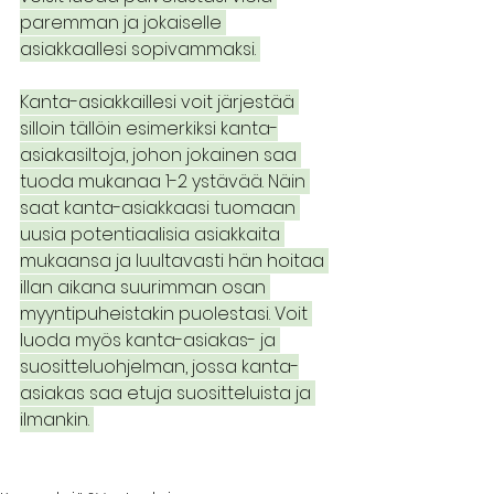
paremman ja jokaiselle 
asiakkaallesi sopivammaksi. 
Kanta-asiakkaillesi voit järjestää 
silloin tällöin esimerkiksi kanta-
asiakasiltoja, johon jokainen saa 
tuoda mukanaa 1-2 ystävää. Näin 
saat kanta-asiakkaasi tuomaan 
uusia potentiaalisia asiakkaita 
mukaansa ja luultavasti hän hoitaa 
illan aikana suurimman osan 
myyntipuheistakin puolestasi. Voit 
luoda myös kanta-asiakas- ja 
suositteluohjelman, jossa kanta-
asiakas saa etuja suositteluista ja 
ilmankin. 