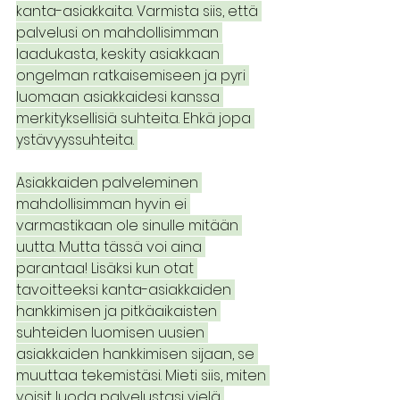
kanta-asiakkaita. Varmista siis, että 
palvelusi on mahdollisimman 
laadukasta, keskity asiakkaan 
ongelman ratkaisemiseen ja pyri 
luomaan asiakkaidesi kanssa 
merkityksellisiä suhteita. Ehkä jopa 
ystävyyssuhteita. 
Asiakkaiden palveleminen 
mahdollisimman hyvin ei 
varmastikaan ole sinulle mitään 
uutta. Mutta tässä voi aina 
parantaa! Lisäksi kun otat 
tavoitteeksi kanta-asiakkaiden 
hankkimisen ja pitkäaikaisten 
suhteiden luomisen uusien 
asiakkaiden hankkimisen sijaan, se 
muuttaa tekemistäsi. Mieti siis, miten 
voisit luoda palvelustasi vielä 