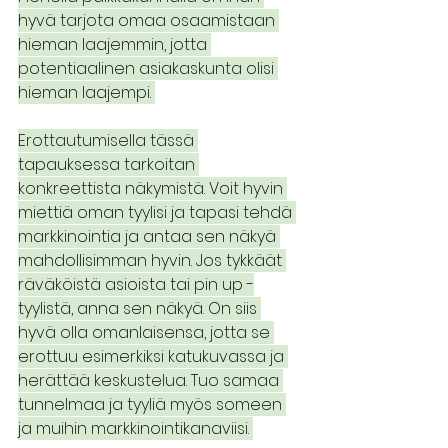
hyvä tarjota omaa osaamistaan 
hieman laajemmin, jotta 
potentiaalinen asiakaskunta olisi 
hieman laajempi. 
Erottautumisella tässä 
tapauksessa tarkoitan 
konkreettista näkymistä. Voit hyvin 
miettiä oman tyylisi ja tapasi tehdä 
markkinointia ja antaa sen näkyä 
mahdollisimman hyvin. Jos tykkäät 
räväköistä asioista tai pin up -
tyylistä, anna sen näkyä. On siis 
hyvä olla omanlaisensa, jotta se 
erottuu esimerkiksi katukuvassa ja 
herättää keskustelua. Tuo samaa 
tunnelmaa ja tyyliä myös someen 
ja muihin markkinointikanaviisi. 