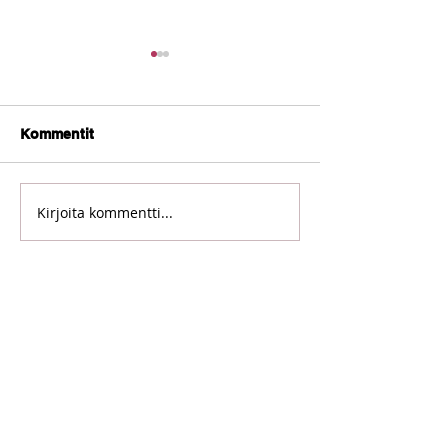
Kysymyksiä&Va
Kaipaan markki
enemmän
Kuinka saat lisät
suunnitelmallis
Kommentit
suunnitelmallisuu
markkinointiisi?
Kirjoita kommentti...
Miten saan uudelle
palvelulle asiakkaita?